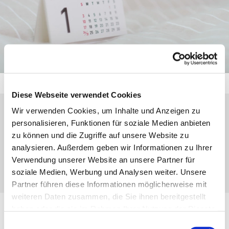
Diese Webseite verwendet Cookies
Wir verwenden Cookies, um Inhalte und Anzeigen zu
Freitag, 10. Dezember 2027, 15:30 Uhr
personalisieren, Funktionen für soziale Medien anbieten
zu können und die Zugriffe auf unsere Website zu
analysieren. Außerdem geben wir Informationen zu Ihrer
Eibach, Holzhäuser Weg, 35689
Verwendung unserer Website an unsere Partner für
Dillenburg-Eibach
soziale Medien, Werbung und Analysen weiter. Unsere
Partner führen diese Informationen möglicherweise mit
weiteren Daten zusammen, die Sie ihnen bereitgestellt
haben oder die sie im Rahmen Ihrer Nutzung der Dienste
CVJM Fußballkids
gesammelt haben.
Einwilligungsauswahl