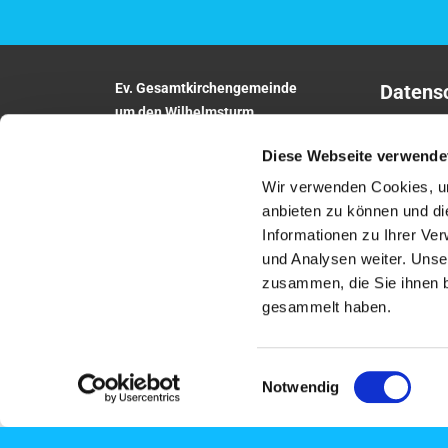
Ev. Gesamtkirchengemeinde
Datens
um den Wilhelmsturm
Impres
Am Zwingel 3
Diese Webseite verwende
35683 Dillenburg
Telefon:
02771
5306
Wir verwenden Cookies, um
E-Mail:
anbieten zu können und di
gesamtkirchengemeinde.wilhelmsturm@e
Informationen zu Ihrer Ve
khn.de
und Analysen weiter. Unse
Website: www.um-den-wilhelmsturm.de
zusammen, die Sie ihnen b
gesammelt haben.
Einwilligungsauswahl
Notwendig