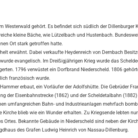
zum Westerwald gehört. Es befindet sich südlich der Dillenburger 
reiche kleine Bäche, wie Lützelbach und Hustenbach. Bundeswe
en Ort stark getroffen hatte.
chelt erwähnt. Dabei verkaufte Heydenreich von Dernbach Besitz
t wurde evangelisch. Im Dreißigjährigen Krieg wurde das Scheld
lagerten. 1796 verwüstet ein Dorfbrand Niederscheld. 1806 geh
lich französisch wurde.
r Hammer erbaut, ein Vorläufer der Adolfshütte. Die Gebrüder 
ung der Eisenbahnstrecke (1862) und der Scheldetalbahn (1882) s
inen umfangreichen Bahn- und Industrieanlagen mehrfach bombar
ie Kirche blieb wie ein Wunder erhalten. Zu Kriegsende lebten n
s Ortes. Bekannte Gebäude in Niederscheld sind neben der Kirc
Jagdhaus des Grafen Ludwig Heinrich von Nassau-Dillenburg.