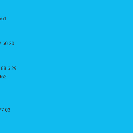
661
2 60 20
 88 6 29
962
77 03