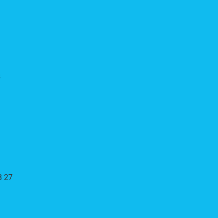
s
8 27