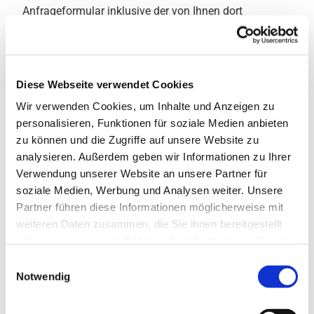
Anfrageformular inklusive der von Ihnen dort
angegebenen Kontaktdaten zwecks Bearbeitung der
Anfrage und für den Fall von Anschlussfragen bei uns
gespeichert. Diese Daten geben wir nicht ohne Ihre
Diese Webseite verwendet Cookies
Einwilligung weiter.Die Verarbeitung der in das
Wir verwenden Cookies, um Inhalte und Anzeigen zu
Kontaktformular eingegebenen Daten erfolgt somit
personalisieren, Funktionen für soziale Medien anbieten
ausschließlich auf Grundlage Ihrer Einwilligung (Art. 6
zu können und die Zugriffe auf unsere Website zu
Abs. 1 lit. a DSGVO). Sie können diese Einwilligung
analysieren. Außerdem geben wir Informationen zu Ihrer
jederzeit widerrufen. Dazu reicht eine formlose
Verwendung unserer Website an unsere Partner für
Mitteilung per E-Mail an uns. Die Rechtmäßigkeit der
soziale Medien, Werbung und Analysen weiter. Unsere
bis zum Widerruf erfolgten
Partner führen diese Informationen möglicherweise mit
weiteren Daten zusammen, die Sie ihnen bereitgestellt
Datenverarbeitungsvorgänge bleibt vom Widerruf
haben oder die sie im Rahmen Ihrer Nutzung der Dienste
unberührt.Die von Ihnen im Kontaktformular
gesammelt haben.
Einwilligungsauswahl
eingegebenen Daten verbleiben bei uns, bis Sie uns
Notwendig
zur Löschung auffordern, Ihre Einwilligung zur
Speicherung widerrufen oder der Zweck für die