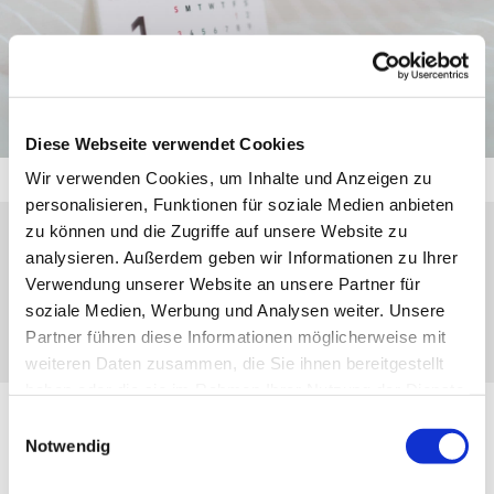
Diese Webseite verwendet Cookies
Wir verwenden Cookies, um Inhalte und Anzeigen zu
personalisieren, Funktionen für soziale Medien anbieten
zu können und die Zugriffe auf unsere Website zu
analysieren. Außerdem geben wir Informationen zu Ihrer
Freitag, 2. April 2027, 17:00 - 18:00 Uhr
Verwendung unserer Website an unsere Partner für
soziale Medien, Werbung und Analysen weiter. Unsere
Nanzenbach, Gasse 7, 35790 Dillenburg
Partner führen diese Informationen möglicherweise mit
weiteren Daten zusammen, die Sie ihnen bereitgestellt
haben oder die sie im Rahmen Ihrer Nutzung der Dienste
gesammelt haben.
Einwilligungsauswahl
Notwendig