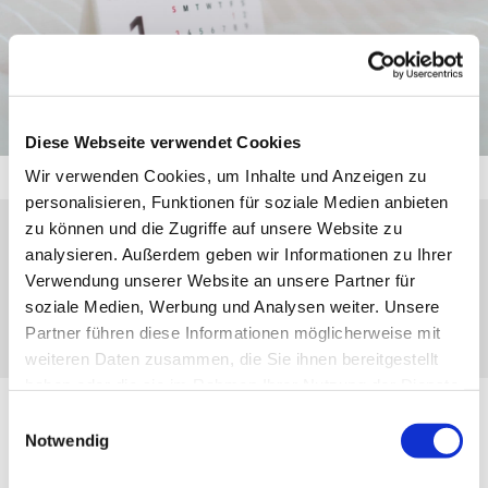
Diese Webseite verwendet Cookies
Wir verwenden Cookies, um Inhalte und Anzeigen zu
personalisieren, Funktionen für soziale Medien anbieten
zu können und die Zugriffe auf unsere Website zu
analysieren. Außerdem geben wir Informationen zu Ihrer
Freitag, 14. Mai 2027, 17:00 - 18:00 Uhr
Verwendung unserer Website an unsere Partner für
soziale Medien, Werbung und Analysen weiter. Unsere
Nanzenbach, Gasse 7, 35790 Dillenburg
Partner führen diese Informationen möglicherweise mit
weiteren Daten zusammen, die Sie ihnen bereitgestellt
haben oder die sie im Rahmen Ihrer Nutzung der Dienste
gesammelt haben.
Einwilligungsauswahl
Notwendig