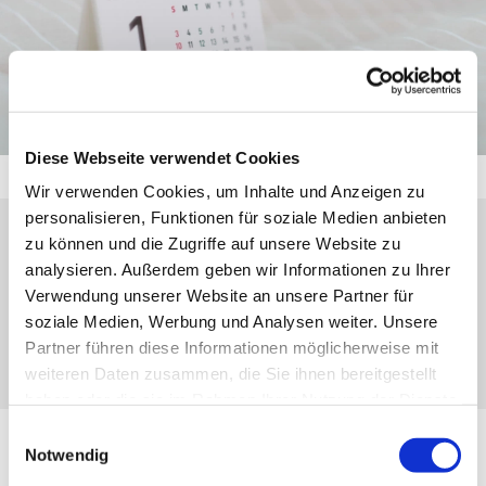
Diese Webseite verwendet Cookies
Wir verwenden Cookies, um Inhalte und Anzeigen zu
personalisieren, Funktionen für soziale Medien anbieten
zu können und die Zugriffe auf unsere Website zu
Dienstag, 10. November 2026, 15:00 Uhr
analysieren. Außerdem geben wir Informationen zu Ihrer
Verwendung unserer Website an unsere Partner für
Oberscheld, Am Seßweg 27, 35688
soziale Medien, Werbung und Analysen weiter. Unsere
Dillenburg
Partner führen diese Informationen möglicherweise mit
weiteren Daten zusammen, die Sie ihnen bereitgestellt
haben oder die sie im Rahmen Ihrer Nutzung der Dienste
gesammelt haben.
Einwilligungsauswahl
Notwendig