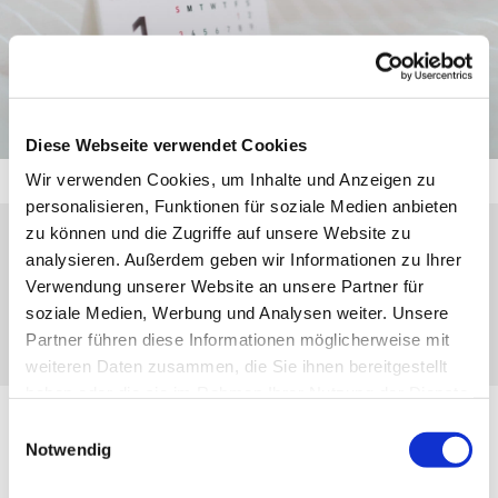
Diese Webseite verwendet Cookies
Wir verwenden Cookies, um Inhalte und Anzeigen zu
personalisieren, Funktionen für soziale Medien anbieten
zu können und die Zugriffe auf unsere Website zu
analysieren. Außerdem geben wir Informationen zu Ihrer
Montag, 10. August 2026, 17:00 Uhr
Verwendung unserer Website an unsere Partner für
soziale Medien, Werbung und Analysen weiter. Unsere
Nanzenbach, Gasse 7, 35790 Dillenburg
Partner führen diese Informationen möglicherweise mit
weiteren Daten zusammen, die Sie ihnen bereitgestellt
haben oder die sie im Rahmen Ihrer Nutzung der Dienste
gesammelt haben.
Einwilligungsauswahl
Notwendig