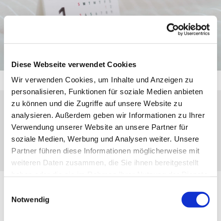
Diese Webseite verwendet Cookies
Wir verwenden Cookies, um Inhalte und Anzeigen zu
personalisieren, Funktionen für soziale Medien anbieten
zu können und die Zugriffe auf unsere Website zu
analysieren. Außerdem geben wir Informationen zu Ihrer
Montag, 22. März 2027, 17:00 Uhr
Verwendung unserer Website an unsere Partner für
soziale Medien, Werbung und Analysen weiter. Unsere
Nanzenbach, Gasse 7, 35790 Dillenburg
Partner führen diese Informationen möglicherweise mit
weiteren Daten zusammen, die Sie ihnen bereitgestellt
haben oder die sie im Rahmen Ihrer Nutzung der Dienste
gesammelt haben.
Einwilligungsauswahl
Notwendig