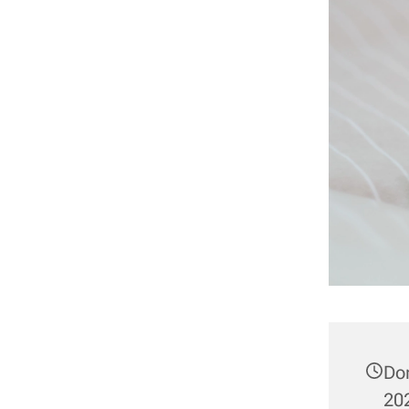
Do
202