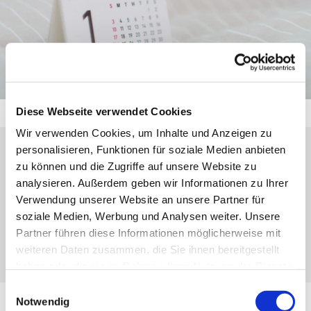
Diese Webseite verwendet Cookies
Wir verwenden Cookies, um Inhalte und Anzeigen zu
personalisieren, Funktionen für soziale Medien anbieten
Donnerstag, 10. Juni 2027, 16:00 - 18:00
zu können und die Zugriffe auf unsere Website zu
analysieren. Außerdem geben wir Informationen zu Ihrer
Uhr
Verwendung unserer Website an unsere Partner für
soziale Medien, Werbung und Analysen weiter. Unsere
Nanzenbach, Hauptstr. 19, 35690
Partner führen diese Informationen möglicherweise mit
Dillenburg
weiteren Daten zusammen, die Sie ihnen bereitgestellt
haben oder die sie im Rahmen Ihrer Nutzung der Dienste
gesammelt haben.
Einwilligungsauswahl
Notwendig