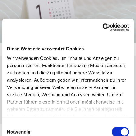
Diese Webseite verwendet Cookies
Wir verwenden Cookies, um Inhalte und Anzeigen zu
personalisieren, Funktionen für soziale Medien anbieten
Dienstag, 2. November 2027, 14:30 - 16:30
zu können und die Zugriffe auf unsere Website zu
analysieren. Außerdem geben wir Informationen zu Ihrer
Uhr
Verwendung unserer Website an unsere Partner für
soziale Medien, Werbung und Analysen weiter. Unsere
Gemeindesaal, Kirchberg 25, 35708
Partner führen diese Informationen möglicherweise mit
Haiger
weiteren Daten zusammen, die Sie ihnen bereitgestellt
haben oder die sie im Rahmen Ihrer Nutzung der Dienste
gesammelt haben.
Einwilligungsauswahl
Notwendig