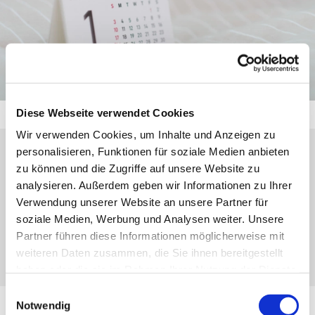
Diese Webseite verwendet Cookies
Wir verwenden Cookies, um Inhalte und Anzeigen zu
personalisieren, Funktionen für soziale Medien anbieten
Donnerstag, 30. Dezember 2027, 19:00 -
zu können und die Zugriffe auf unsere Website zu
analysieren. Außerdem geben wir Informationen zu Ihrer
20:00 Uhr
Verwendung unserer Website an unsere Partner für
soziale Medien, Werbung und Analysen weiter. Unsere
Gemeindesaal, Kirchberg 25, 35708
Partner führen diese Informationen möglicherweise mit
Haiger
weiteren Daten zusammen, die Sie ihnen bereitgestellt
haben oder die sie im Rahmen Ihrer Nutzung der Dienste
gesammelt haben.
Einwilligungsauswahl
Notwendig