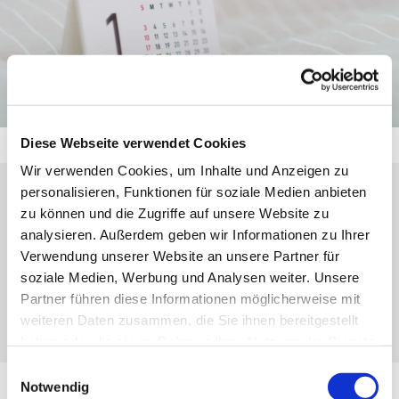
Diese Webseite verwendet Cookies
Wir verwenden Cookies, um Inhalte und Anzeigen zu
personalisieren, Funktionen für soziale Medien anbieten
Donnerstag, 26. November 2026, 19:00 -
zu können und die Zugriffe auf unsere Website zu
analysieren. Außerdem geben wir Informationen zu Ihrer
20:00 Uhr
Verwendung unserer Website an unsere Partner für
soziale Medien, Werbung und Analysen weiter. Unsere
Gemeindesaal, Kirchberg 25, 35708
Partner führen diese Informationen möglicherweise mit
Haiger-Sechshelden
weiteren Daten zusammen, die Sie ihnen bereitgestellt
haben oder die sie im Rahmen Ihrer Nutzung der Dienste
gesammelt haben.
Einwilligungsauswahl
Notwendig