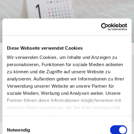
Diese Webseite verwendet Cookies
Wir verwenden Cookies, um Inhalte und Anzeigen zu
personalisieren, Funktionen für soziale Medien anbieten
Donnerstag, 17. September 2026, 19:30
zu können und die Zugriffe auf unsere Website zu
analysieren. Außerdem geben wir Informationen zu Ihrer
Uhr
Verwendung unserer Website an unsere Partner für
soziale Medien, Werbung und Analysen weiter. Unsere
Ev. Gemeindehaus Herborn, Kirchberg 4,
Partner führen diese Informationen möglicherweise mit
35745 Herborn
weiteren Daten zusammen, die Sie ihnen bereitgestellt
haben oder die sie im Rahmen Ihrer Nutzung der Dienste
gesammelt haben.
Einwilligungsauswahl
Notwendig