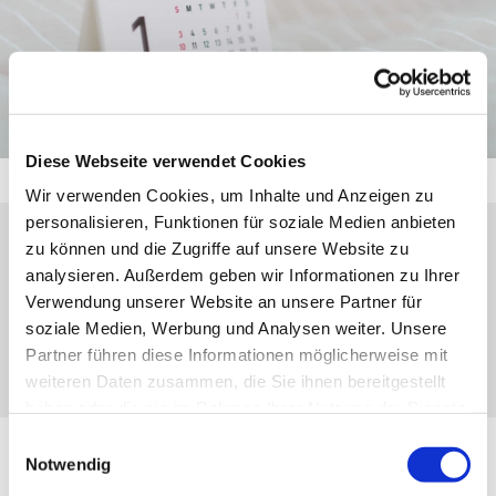
Diese Webseite verwendet Cookies
Wir verwenden Cookies, um Inhalte und Anzeigen zu
personalisieren, Funktionen für soziale Medien anbieten
zu können und die Zugriffe auf unsere Website zu
Donnerstag, 11. März 2027, 19:30 Uhr
analysieren. Außerdem geben wir Informationen zu Ihrer
Verwendung unserer Website an unsere Partner für
Ev. Gemeindehaus Herborn, Kirchberg 4,
soziale Medien, Werbung und Analysen weiter. Unsere
35745 Herborn
Partner führen diese Informationen möglicherweise mit
weiteren Daten zusammen, die Sie ihnen bereitgestellt
haben oder die sie im Rahmen Ihrer Nutzung der Dienste
gesammelt haben.
Einwilligungsauswahl
Notwendig