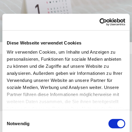
Diese Webseite verwendet Cookies
Wir verwenden Cookies, um Inhalte und Anzeigen zu
personalisieren, Funktionen für soziale Medien anbieten
zu können und die Zugriffe auf unsere Website zu
Donnerstag, 15. April 2027, 19:30 Uhr
analysieren. Außerdem geben wir Informationen zu Ihrer
Verwendung unserer Website an unsere Partner für
Ev. Gemeindehaus Herborn, Kirchberg 4,
soziale Medien, Werbung und Analysen weiter. Unsere
35745 Herborn
Partner führen diese Informationen möglicherweise mit
weiteren Daten zusammen, die Sie ihnen bereitgestellt
haben oder die sie im Rahmen Ihrer Nutzung der Dienste
gesammelt haben.
Einwilligungsauswahl
Notwendig