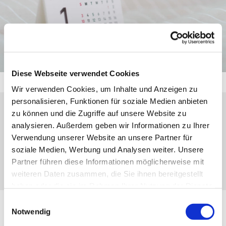
Diese Webseite verwendet Cookies
Wir verwenden Cookies, um Inhalte und Anzeigen zu
personalisieren, Funktionen für soziale Medien anbieten
zu können und die Zugriffe auf unsere Website zu
Sonntag, 15. Februar 2026, 09:30 Uhr
analysieren. Außerdem geben wir Informationen zu Ihrer
Verwendung unserer Website an unsere Partner für
Dillenburg-Niederscheld, Neugasse 1,
soziale Medien, Werbung und Analysen weiter. Unsere
35687 Niederscheld
Partner führen diese Informationen möglicherweise mit
weiteren Daten zusammen, die Sie ihnen bereitgestellt
haben oder die sie im Rahmen Ihrer Nutzung der Dienste
gesammelt haben.
Einwilligungsauswahl
Notwendig