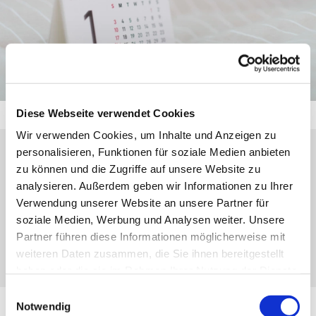
Diese Webseite verwendet Cookies
Wir verwenden Cookies, um Inhalte und Anzeigen zu
personalisieren, Funktionen für soziale Medien anbieten
Sonntag, 20. September 2026, 09:30 -
zu können und die Zugriffe auf unsere Website zu
analysieren. Außerdem geben wir Informationen zu Ihrer
10:30 Uhr
Verwendung unserer Website an unsere Partner für
soziale Medien, Werbung und Analysen weiter. Unsere
Dillenburg-Niederscheld, Neugasse 1,
Partner führen diese Informationen möglicherweise mit
35687 Dillenburg
weiteren Daten zusammen, die Sie ihnen bereitgestellt
haben oder die sie im Rahmen Ihrer Nutzung der Dienste
gesammelt haben.
Einwilligungsauswahl
Notwendig