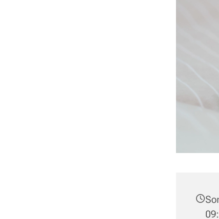
Son
09