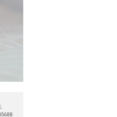
,
 35688