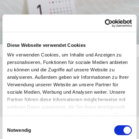
Diese Webseite verwendet Cookies
Wir verwenden Cookies, um Inhalte und Anzeigen zu
personalisieren, Funktionen für soziale Medien anbieten
zu können und die Zugriffe auf unsere Website zu
Sonntag, 6. Dezember 2026, 09:30 Uhr
analysieren. Außerdem geben wir Informationen zu Ihrer
Verwendung unserer Website an unsere Partner für
Dillenburg-Oberscheld, Schelde-Lahnstr.
soziale Medien, Werbung und Analysen weiter. Unsere
38, 35688 Dillenburg
Partner führen diese Informationen möglicherweise mit
weiteren Daten zusammen, die Sie ihnen bereitgestellt
haben oder die sie im Rahmen Ihrer Nutzung der Dienste
gesammelt haben.
Einwilligungsauswahl
Notwendig