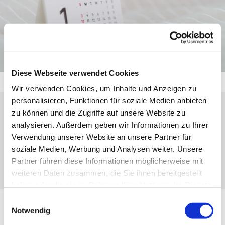
Diese Webseite verwendet Cookies
Wir verwenden Cookies, um Inhalte und Anzeigen zu
personalisieren, Funktionen für soziale Medien anbieten
zu können und die Zugriffe auf unsere Website zu
Sonntag, 28. Februar 2027, 10:45 Uhr
analysieren. Außerdem geben wir Informationen zu Ihrer
Verwendung unserer Website an unsere Partner für
Eibach, Kirchberg, 35689 Dillenburg-
soziale Medien, Werbung und Analysen weiter. Unsere
Eibach
Partner führen diese Informationen möglicherweise mit
weiteren Daten zusammen, die Sie ihnen bereitgestellt
haben oder die sie im Rahmen Ihrer Nutzung der Dienste
gesammelt haben.
Einwilligungsauswahl
Notwendig