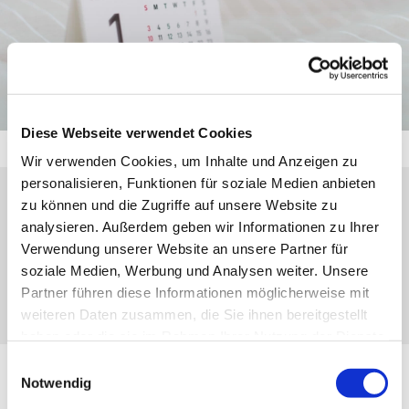
Diese Webseite verwendet Cookies
Wir verwenden Cookies, um Inhalte und Anzeigen zu
personalisieren, Funktionen für soziale Medien anbieten
zu können und die Zugriffe auf unsere Website zu
Sonntag, 7. März 2027, 10:45 Uhr
analysieren. Außerdem geben wir Informationen zu Ihrer
Verwendung unserer Website an unsere Partner für
Eibach, Kirchberg, 35689 Dillenburg-
soziale Medien, Werbung und Analysen weiter. Unsere
Eibach
Partner führen diese Informationen möglicherweise mit
weiteren Daten zusammen, die Sie ihnen bereitgestellt
haben oder die sie im Rahmen Ihrer Nutzung der Dienste
gesammelt haben.
Einwilligungsauswahl
Notwendig