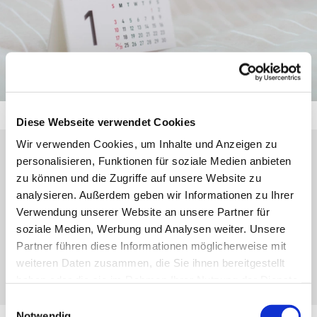
Diese Webseite verwendet Cookies
Wir verwenden Cookies, um Inhalte und Anzeigen zu
personalisieren, Funktionen für soziale Medien anbieten
Samstag, 25. Juli 2026, 17:00 Uhr
zu können und die Zugriffe auf unsere Website zu
analysieren. Außerdem geben wir Informationen zu Ihrer
Kapelle Haus Elisabeth, Rolfestraße 30–
Verwendung unserer Website an unsere Partner für
40, 35683 Dillenburg
soziale Medien, Werbung und Analysen weiter. Unsere
Partner führen diese Informationen möglicherweise mit
weiteren Daten zusammen, die Sie ihnen bereitgestellt
Birgit Knöbel-de Felice
haben oder die sie im Rahmen Ihrer Nutzung der Dienste
gesammelt haben.
Einwilligungsauswahl
Notwendig