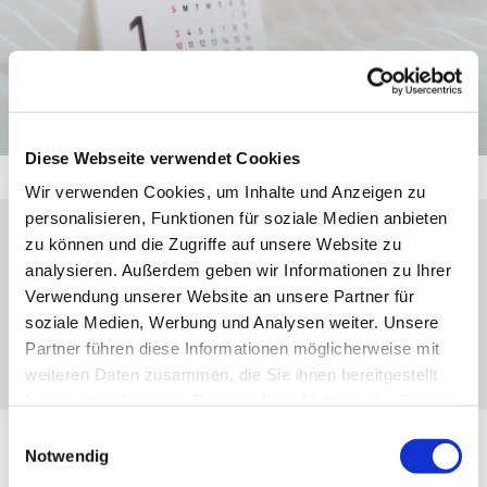
Diese Webseite verwendet Cookies
Wir verwenden Cookies, um Inhalte und Anzeigen zu
personalisieren, Funktionen für soziale Medien anbieten
zu können und die Zugriffe auf unsere Website zu
Samstag, 29. August 2026, 17:00 Uhr
analysieren. Außerdem geben wir Informationen zu Ihrer
Verwendung unserer Website an unsere Partner für
Kapelle Haus Elisabeth, Rolfestraße 30–
soziale Medien, Werbung und Analysen weiter. Unsere
40, 35683 Dillenburg
Partner führen diese Informationen möglicherweise mit
weiteren Daten zusammen, die Sie ihnen bereitgestellt
haben oder die sie im Rahmen Ihrer Nutzung der Dienste
gesammelt haben.
Einwilligungsauswahl
Notwendig