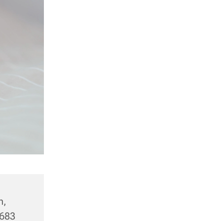
h,
5683