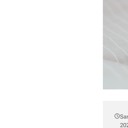
Sa
202