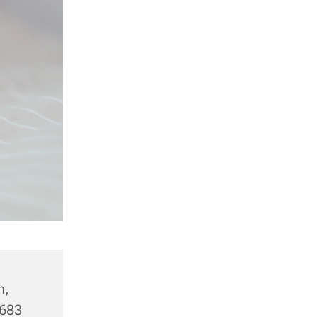
h,
5683