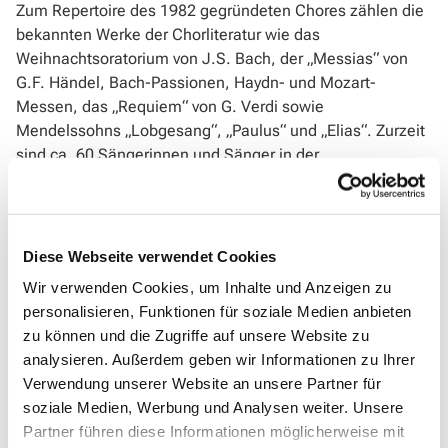
Zum Repertoire des 1982 gegründeten Chores zählen die
bekannten Werke der Chorliteratur wie das
Weihnachtsoratorium von J.S. Bach, der „Messias“ von
G.F. Händel, Bach-Passionen, Haydn- und Mozart-
Messen, das „Requiem“ von G. Verdi sowie
Mendelssohns „Lobgesang“, „Paulus“ und „Elias“. Zurzeit
sind ca. 60 Sängerinnen und Sänger in der
Johanniskantorei aktiv. In der Regel finden pro Jahr zwei
Chor- und Orchesterkonzerte statt, ferner singt die
Johanniskantorei in den Gottesdiensten der
evangelischen Kirchengemeinde Dillenburg. Das
Diese Webseite verwendet Cookies
Repertoire des Chores wird stetig erweitert, unter
Wir verwenden Cookies, um Inhalte und Anzeigen zu
anderem durch Werke von Saint-Saëns („Oratorio de
personalisieren, Funktionen für soziale Medien anbieten
Noël“), Palmeri („Misa a Buenos Aires“) und Fauré
zu können und die Zugriffe auf unsere Website zu
(„Requiem“).
analysieren. Außerdem geben wir Informationen zu Ihrer
Verwendung unserer Website an unsere Partner für
Seit 2014 leitet>
Petra Denker
die Johanniskantorei. Sie
soziale Medien, Werbung und Analysen weiter. Unsere
studierte Kirchenmusik an der Hochschule für
Partner führen diese Informationen möglicherweise mit
Kirchenmusik in Herford/Westfalen (Abschluss: A-