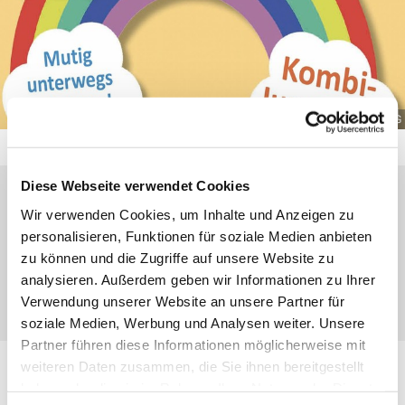
© Ev. Kirchengemeinde DBG
Diese Webseite verwendet Cookies
Mittwoch, 21. Oktober 2026, 17:30 Uhr
Wir verwenden Cookies, um Inhalte und Anzeigen zu
personalisieren, Funktionen für soziale Medien anbieten
zu können und die Zugriffe auf unsere Website zu
CVJM Heim, Weihergarten 17, 35689
analysieren. Außerdem geben wir Informationen zu Ihrer
Dillenburg
Verwendung unserer Website an unsere Partner für
soziale Medien, Werbung und Analysen weiter. Unsere
Partner führen diese Informationen möglicherweise mit
weiteren Daten zusammen, die Sie ihnen bereitgestellt
Jungschar für Jungen und Mädels
haben oder die sie im Rahmen Ihrer Nutzung der Dienste