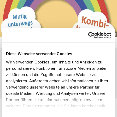
© Ev. Kirchengemeinde DBG
Diese Webseite verwendet Cookies
Mittwoch, 4. November 2026, 17:30 Uhr
Wir verwenden Cookies, um Inhalte und Anzeigen zu
personalisieren, Funktionen für soziale Medien anbieten
zu können und die Zugriffe auf unsere Website zu
CVJM Heim, Weihergarten 17, 35689
analysieren. Außerdem geben wir Informationen zu Ihrer
Dillenburg
Verwendung unserer Website an unsere Partner für
soziale Medien, Werbung und Analysen weiter. Unsere
Partner führen diese Informationen möglicherweise mit
weiteren Daten zusammen, die Sie ihnen bereitgestellt
Jungschar für Jungen und Mädels
haben oder die sie im Rahmen Ihrer Nutzung der Dienste