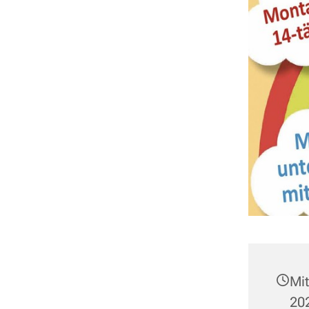
Mi
202