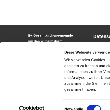
Ev. Gesamtkirchengemeinde
Datens
um den Wilhelmsturm
Impres
Am Zwingel 3
Diese Webseite verwende
35683 Dillenburg
Telefon:
02771
5306
Wir verwenden Cookies, um
E-Mail:
anbieten zu können und di
gesamtkirchengemeinde.wilhelmsturm@e
Informationen zu Ihrer Ve
khn.de
und Analysen weiter. Unse
Website: www.um-den-wilhelmsturm.de
zusammen, die Sie ihnen b
gesammelt haben.
Einwilligungsauswahl
Notwendig