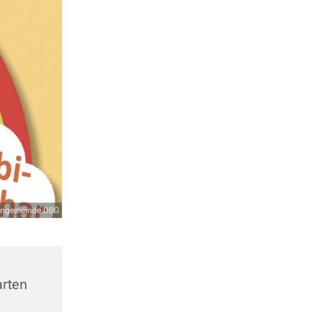
hengemeinde DBG
rten