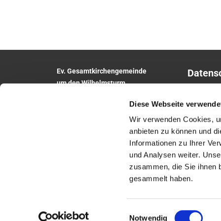
Ev. Gesamtkirchengemeinde
Datens
um den Wilhelmsturm
Impres
Am Zwingel 3
Diese Webseite verwende
35683 Dillenburg
Telefon:
02771
5306
Wir verwenden Cookies, um
E-Mail:
anbieten zu können und di
gesamtkirchengemeinde.wilhelmsturm@e
Informationen zu Ihrer Ve
khn.de
und Analysen weiter. Unse
Website: www.um-den-wilhelmsturm.de
zusammen, die Sie ihnen b
gesammelt haben.
Einwilligungsauswahl
Notwendig