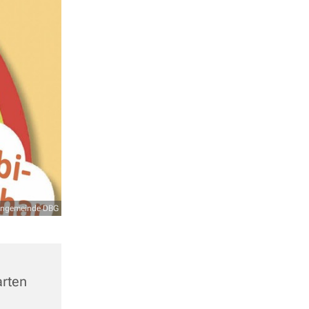
hengemeinde DBG
rten