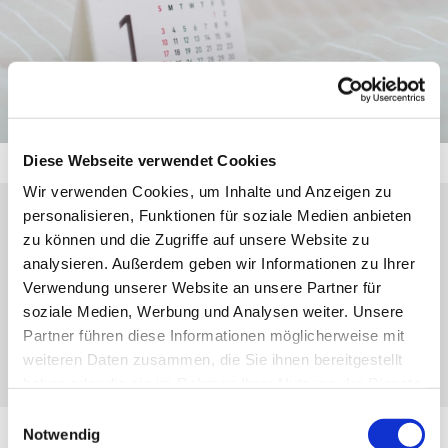
Diese Webseite verwendet Cookies
Wir verwenden Cookies, um Inhalte und Anzeigen zu
personalisieren, Funktionen für soziale Medien anbieten
Sonntag, 10. Januar 2027, 10:00 - 11:00
zu können und die Zugriffe auf unsere Website zu
analysieren. Außerdem geben wir Informationen zu Ihrer
Uhr
Verwendung unserer Website an unsere Partner für
soziale Medien, Werbung und Analysen weiter. Unsere
Nanzenbach, Hauptstr. 19, 35690
Partner führen diese Informationen möglicherweise mit
Dillenburg
weiteren Daten zusammen, die Sie ihnen bereitgestellt
haben oder die sie im Rahmen Ihrer Nutzung der Dienste
gesammelt haben.
Einwilligungsauswahl
Notwendig