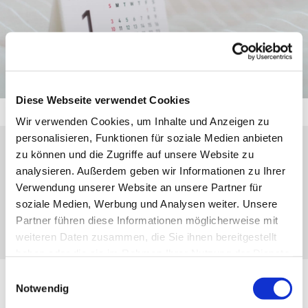
Diese Webseite verwendet Cookies
Wir verwenden Cookies, um Inhalte und Anzeigen zu
personalisieren, Funktionen für soziale Medien anbieten
zu können und die Zugriffe auf unsere Website zu
Sonntag, 30. Mai 2027, 10:00 - 11:00 Uhr
analysieren. Außerdem geben wir Informationen zu Ihrer
Verwendung unserer Website an unsere Partner für
Nanzenbach, Hauptstr. 19, 35690
soziale Medien, Werbung und Analysen weiter. Unsere
Dillenburg
Partner führen diese Informationen möglicherweise mit
weiteren Daten zusammen, die Sie ihnen bereitgestellt
haben oder die sie im Rahmen Ihrer Nutzung der Dienste
gesammelt haben.
Einwilligungsauswahl
Notwendig