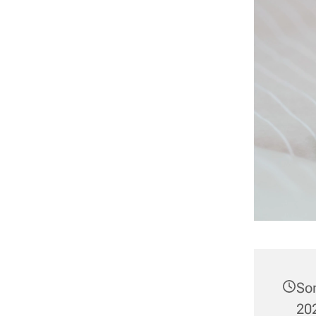
So
202