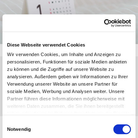
Diese Webseite verwendet Cookies
Wir verwenden Cookies, um Inhalte und Anzeigen zu
personalisieren, Funktionen für soziale Medien anbieten
zu können und die Zugriffe auf unsere Website zu
Sonntag, 18. April 2027, 10:00 Uhr
analysieren. Außerdem geben wir Informationen zu Ihrer
Verwendung unserer Website an unsere Partner für
Oberscheld, Hans-König-Weg 10, 35688
soziale Medien, Werbung und Analysen weiter. Unsere
Dillenburg
Partner führen diese Informationen möglicherweise mit
weiteren Daten zusammen, die Sie ihnen bereitgestellt
haben oder die sie im Rahmen Ihrer Nutzung der Dienste
gesammelt haben.
Einwilligungsauswahl
Notwendig