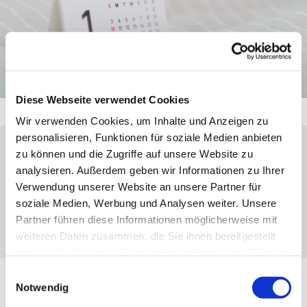
Diese Webseite verwendet Cookies
Wir verwenden Cookies, um Inhalte und Anzeigen zu
personalisieren, Funktionen für soziale Medien anbieten
zu können und die Zugriffe auf unsere Website zu
Sonntag, 2. August 2026, 10:00 Uhr
analysieren. Außerdem geben wir Informationen zu Ihrer
Verwendung unserer Website an unsere Partner für
Oberscheld, Hans-König-Weg 10, 35688
soziale Medien, Werbung und Analysen weiter. Unsere
Dillenburg
Partner führen diese Informationen möglicherweise mit
weiteren Daten zusammen, die Sie ihnen bereitgestellt
haben oder die sie im Rahmen Ihrer Nutzung der Dienste
gesammelt haben.
Einwilligungsauswahl
Notwendig