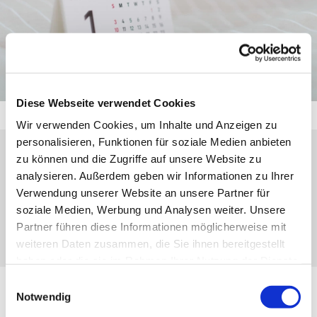
Diese Webseite verwendet Cookies
Wir verwenden Cookies, um Inhalte und Anzeigen zu
personalisieren, Funktionen für soziale Medien anbieten
zu können und die Zugriffe auf unsere Website zu
Sonntag, 27. Juni 2027, 12:00 Uhr
analysieren. Außerdem geben wir Informationen zu Ihrer
Verwendung unserer Website an unsere Partner für
Oberscheld, Schelde-Lahn-Str. 50, 35688
soziale Medien, Werbung und Analysen weiter. Unsere
Dillenburg
Partner führen diese Informationen möglicherweise mit
weiteren Daten zusammen, die Sie ihnen bereitgestellt
haben oder die sie im Rahmen Ihrer Nutzung der Dienste
gesammelt haben.
Einwilligungsauswahl
Notwendig