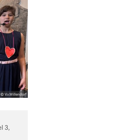
© V.v.Willendorf
l 3,