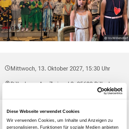
© V.v.Willendorf
Mittwoch, 13. Oktober 2027, 15:30 Uhr
Dillenburg, Am Zwingel 3, 35683 Dillenburg
Diese Webseite verwendet Cookies
Singst Du gerne? Dann mach bei uns mit! Wer dabei sein
Wir verwenden Cookies, um Inhalte und Anzeigen zu
will oder es einfach auch mal ausprobieren möchte, kann
personalisieren, Funktionen für soziale Medien anbieten
mittwochs einfach vorbeikommen.