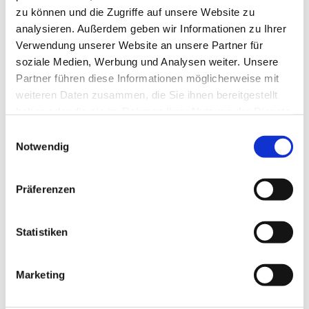
zu können und die Zugriffe auf unsere Website zu
analysieren. Außerdem geben wir Informationen zu Ihrer
Kinderkantorei I:
Verwendung unserer Website an unsere Partner für
Mittwochs, 15.30–16.15 Uhr
soziale Medien, Werbung und Analysen weiter. Unsere
(Für Vorschulkinder u. 1./2. Kl.)
Partner führen diese Informationen möglicherweise mit
Am Zwingel 3, Dillenburg
weiteren Daten zusammen, die Sie ihnen bereitgestellt
haben oder die sie im Rahmen Ihrer Nutzung der Dienste
Kinderkantorei II:
gesammelt haben.
Mittwochs, 16.30–17.15 Uhr (ab 3. Kl.)
Einwilligungsauswahl
Notwendig
Am Zwingel 3, Dillenburg
Unsere Kantorin Petra Denker leitet beide Chöre und wenn
Präferenzen
Ihr Fragen habt, meldet Euch gerne bei ihr: 02771-8018818
oder
petra.denker@ekhn.de
Statistiken
Lust mitzumachen? Kommt einfach vorbei!
Kontakt>
Propsteikantorin Petra Denker
Marketing