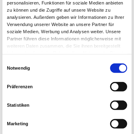
will oder es einfach auch mal ausprobieren möchte, kann
personalisieren, Funktionen für soziale Medien anbieten
mittwochs einfach vorbeikommen.
zu können und die Zugriffe auf unsere Website zu
analysieren. Außerdem geben wir Informationen zu Ihrer
Kinderkantorei I:
Verwendung unserer Website an unsere Partner für
Mittwochs, 15.30–16.15 Uhr
soziale Medien, Werbung und Analysen weiter. Unsere
(Für Vorschulkinder u. 1./2. Kl.)
Partner führen diese Informationen möglicherweise mit
Am Zwingel 3, Dillenburg
weiteren Daten zusammen, die Sie ihnen bereitgestellt
haben oder die sie im Rahmen Ihrer Nutzung der Dienste
Kinderkantorei II:
gesammelt haben.
Einwilligungsauswahl
Mittwochs, 16.30–17.15 Uhr (ab 3. Kl.)
Notwendig
Am Zwingel 3, Dillenburg
Präferenzen
Unsere Kantorin Petra Denker leitet beide Chöre und wenn
Ihr Fragen habt, meldet Euch gerne bei ihr: 02771-
8018818 oder
petra.denker@ekhn.de
Statistiken
Lust mitzumachen? Kommt einfach vorbei!
Kontakt>
Propsteikantorin Petra Denker
Marketing