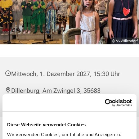
© V.v.Willendorf
Mittwoch, 1. Dezember 2027, 15:30 Uhr
Dillenburg, Am Zwingel 3, 35683
Dillenburg
Diese Webseite verwendet Cookies
Singst Du gerne? Dann mach bei uns mit! Wer dabei sein
Wir verwenden Cookies, um Inhalte und Anzeigen zu