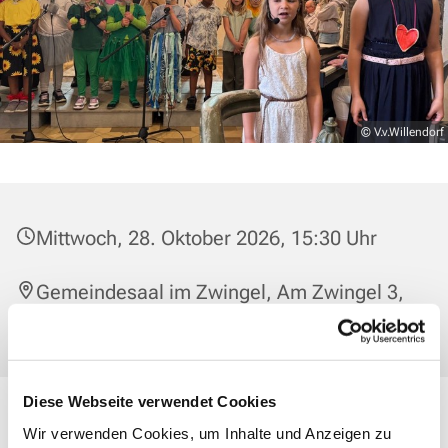
© V.v.Willendorf
Mittwoch, 28. Oktober 2026, 15:30 Uhr
Gemeindesaal im Zwingel, Am Zwingel 3,
35683 Dillenburg
Diese Webseite verwendet Cookies
Singst Du gerne? Dann mach bei uns mit! Wer dabei sein
Wir verwenden Cookies, um Inhalte und Anzeigen zu