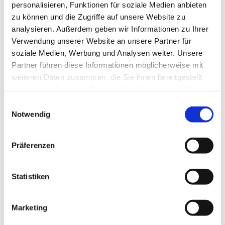
will oder es einfach auch mal ausprobieren möchte, kann
personalisieren, Funktionen für soziale Medien anbieten
mittwochs einfach vorbeikommen.
zu können und die Zugriffe auf unsere Website zu
analysieren. Außerdem geben wir Informationen zu Ihrer
Kinderkantorei I:
Verwendung unserer Website an unsere Partner für
Mittwochs, 15.30–16.15 Uhr
soziale Medien, Werbung und Analysen weiter. Unsere
(Für Vorschulkinder u. 1./2. Kl.)
Partner führen diese Informationen möglicherweise mit
Am Zwingel 3, Dillenburg
weiteren Daten zusammen, die Sie ihnen bereitgestellt
haben oder die sie im Rahmen Ihrer Nutzung der Dienste
Kinderkantorei II:
gesammelt haben.
Einwilligungsauswahl
Mittwochs, 16.30–17.15 Uhr (ab 3. Kl.)
Notwendig
Am Zwingel 3, Dillenburg
Präferenzen
Unsere Kantorin Petra Denker leitet beide Chöre und wenn
Ihr Fragen habt, meldet Euch gerne bei ihr: 02771-
8018818 oder
petra.denker@ekhn.de
Statistiken
Lust mitzumachen? Kommt einfach vorbei!
Kontakt>
Propsteikantorin Petra Denker
Marketing