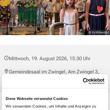
© V.v.Willendorf
Mittwoch, 19. August 2026, 15:30 Uhr
Gemeindesaal im Zwingel, Am Zwingel 3,
35683 Dillenburg
Diese Webseite verwendet Cookies
Singst Du gerne? Dann mach bei uns mit! Wer dabei sein
Wir verwenden Cookies, um Inhalte und Anzeigen zu