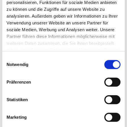
will oder es einfach auch mal ausprobieren möchte, kann
personalisieren, Funktionen für soziale Medien anbieten
mittwochs einfach vorbeikommen.
zu können und die Zugriffe auf unsere Website zu
analysieren. Außerdem geben wir Informationen zu Ihrer
Kinderkantorei I:
Verwendung unserer Website an unsere Partner für
Mittwochs, 15.30–16.15 Uhr
soziale Medien, Werbung und Analysen weiter. Unsere
(Für Vorschulkinder u. 1./2. Kl.)
Partner führen diese Informationen möglicherweise mit
Am Zwingel 3, Dillenburg
weiteren Daten zusammen, die Sie ihnen bereitgestellt
haben oder die sie im Rahmen Ihrer Nutzung der Dienste
Kinderkantorei II:
gesammelt haben.
Einwilligungsauswahl
Mittwochs, 16.30–17.15 Uhr (ab 3. Kl.)
Notwendig
Am Zwingel 3, Dillenburg
Präferenzen
Unsere Kantorin Petra Denker leitet beide Chöre und wenn
Ihr Fragen habt, meldet Euch gerne bei ihr: 02771-
8018818 oder
petra.denker@ekhn.de
Statistiken
Lust mitzumachen? Kommt einfach vorbei!
Kontakt>
Propsteikantorin Petra Denker
Marketing