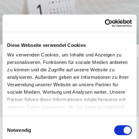
Diese Webseite verwendet Cookies
Wir verwenden Cookies, um Inhalte und Anzeigen zu
personalisieren, Funktionen für soziale Medien anbieten
zu können und die Zugriffe auf unsere Website zu
Dienstag, 17. November 2026, 15:00 Uhr
analysieren. Außerdem geben wir Informationen zu Ihrer
Verwendung unserer Website an unsere Partner für
Gemeindesaal, Kirchberg 25, 35708
soziale Medien, Werbung und Analysen weiter. Unsere
Haiger-Sechshelden
Partner führen diese Informationen möglicherweise mit
weiteren Daten zusammen, die Sie ihnen bereitgestellt
haben oder die sie im Rahmen Ihrer Nutzung der Dienste
gesammelt haben.
Einwilligungsauswahl
Notwendig