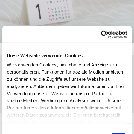
Diese Webseite verwendet Cookies
Wir verwenden Cookies, um Inhalte und Anzeigen zu
Montag, 21. Dezember 2026, 18:00 Uhr
personalisieren, Funktionen für soziale Medien anbieten
zu können und die Zugriffe auf unsere Website zu
analysieren. Außerdem geben wir Informationen zu Ihrer
Eibach, Weihergarten 17, 35689
Verwendung unserer Website an unsere Partner für
Dillenburg-Eibach
soziale Medien, Werbung und Analysen weiter. Unsere
Partner führen diese Informationen möglicherweise mit
weiteren Daten zusammen, die Sie ihnen bereitgestellt
haben oder die sie im Rahmen Ihrer Nutzung der Dienste
CVJM Lauftreff
gesammelt haben.
Einwilligungsauswahl