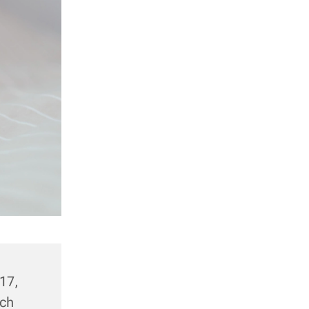
17,
ach