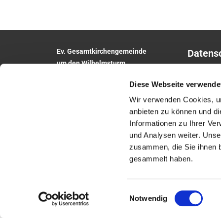
Ev. Gesamtkirchengemeinde
Datens
um den Wilhelmsturm
Impres
Am Zwingel 3
Diese Webseite verwende
35683 Dillenburg
Telefon:
02771
5306
Wir verwenden Cookies, um
E-Mail:
anbieten zu können und di
gesamtkirchengemeinde.wilhelmsturm@e
Informationen zu Ihrer Ve
khn.de
und Analysen weiter. Unse
Website: www.um-den-wilhelmsturm.de
zusammen, die Sie ihnen b
gesammelt haben.
Einwilligungsauswahl
Notwendig