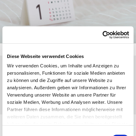
Diese Webseite verwendet Cookies
Wir verwenden Cookies, um Inhalte und Anzeigen zu
Montag, 19. Juli 2027, 18:00 Uhr
personalisieren, Funktionen für soziale Medien anbieten
zu können und die Zugriffe auf unsere Website zu
analysieren. Außerdem geben wir Informationen zu Ihrer
Eibach, Weihergarten 17, 35689
Verwendung unserer Website an unsere Partner für
Dillenburg-Eibach
soziale Medien, Werbung und Analysen weiter. Unsere
Partner führen diese Informationen möglicherweise mit
weiteren Daten zusammen, die Sie ihnen bereitgestellt
haben oder die sie im Rahmen Ihrer Nutzung der Dienste
CVJM Lauftreff
gesammelt haben.
Einwilligungsauswahl