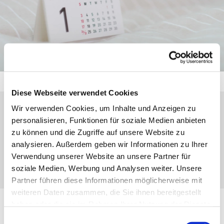
Diese Webseite verwendet Cookies
Wir verwenden Cookies, um Inhalte und Anzeigen zu
Montag, 22. November 2027, 18:00 Uhr
personalisieren, Funktionen für soziale Medien anbieten
zu können und die Zugriffe auf unsere Website zu
analysieren. Außerdem geben wir Informationen zu Ihrer
Eibach, Weihergarten 17, 35689
Verwendung unserer Website an unsere Partner für
Dillenburg-Eibach
soziale Medien, Werbung und Analysen weiter. Unsere
Partner führen diese Informationen möglicherweise mit
weiteren Daten zusammen, die Sie ihnen bereitgestellt
haben oder die sie im Rahmen Ihrer Nutzung der Dienste
CVJM Lauftreff
gesammelt haben.
Einwilligungsauswahl