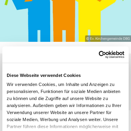
© Ev. Kirchengemeinde DBG
Donnerstag, 3. September 2026, 16:30 Uhr
Diese Webseite verwendet Cookies
Wir verwenden Cookies, um Inhalte und Anzeigen zu
Konferenzraum Zwingel, Am Zwingel 3,
personalisieren, Funktionen für soziale Medien anbieten
35683 Dillenburg
zu können und die Zugriffe auf unsere Website zu
analysieren. Außerdem geben wir Informationen zu Ihrer
Verwendung unserer Website an unsere Partner für
soziale Medien, Werbung und Analysen weiter. Unsere
Jede Woche, donnerstags von 17.45–19 Uhr treffen wir
Partner führen diese Informationen möglicherweise mit