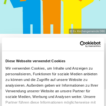
© Ev. Kirchengemeinde DBG
Donnerstag, 22. Juli 2027, 16:30 Uhr
Diese Webseite verwendet Cookies
Wir verwenden Cookies, um Inhalte und Anzeigen zu
Dillenburg, Am Zwingel 3, 35683
personalisieren, Funktionen für soziale Medien anbieten
Dillenburg
zu können und die Zugriffe auf unsere Website zu
analysieren. Außerdem geben wir Informationen zu Ihrer
Verwendung unserer Website an unsere Partner für
soziale Medien, Werbung und Analysen weiter. Unsere
Jede Woche, donnerstags von 17.45–19 Uhr treffen wir
Partner führen diese Informationen möglicherweise mit