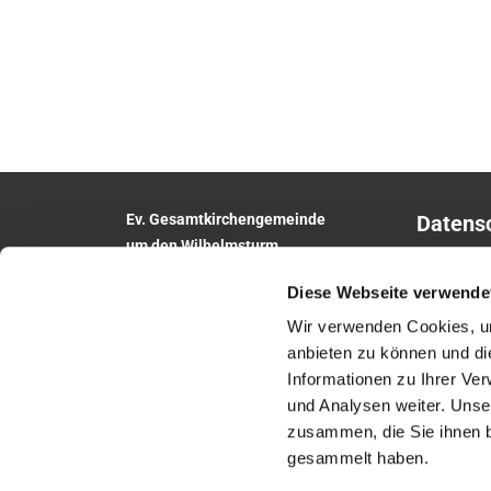
Ev. Gesamtkirchengemeinde
Datens
um den Wilhelmsturm
Impres
Am Zwingel 3
Diese Webseite verwende
35683 Dillenburg
Telefon:
02771
5306
Wir verwenden Cookies, um
E-Mail:
anbieten zu können und di
gesamtkirchengemeinde.wilhelmsturm@e
Informationen zu Ihrer Ve
khn.de
und Analysen weiter. Unse
Website: www.um-den-wilhelmsturm.de
zusammen, die Sie ihnen b
gesammelt haben.