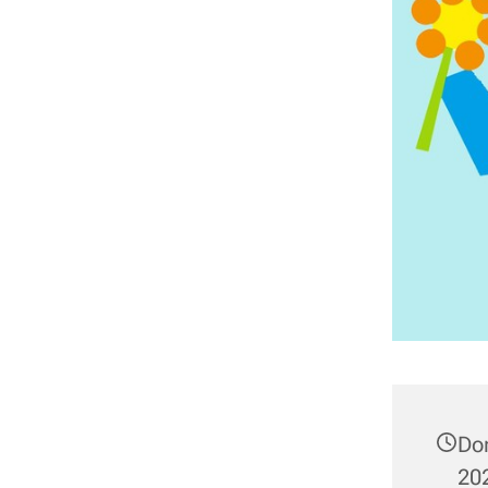
Do
202