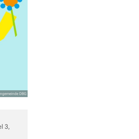
hengemeinde DBG
l 3,